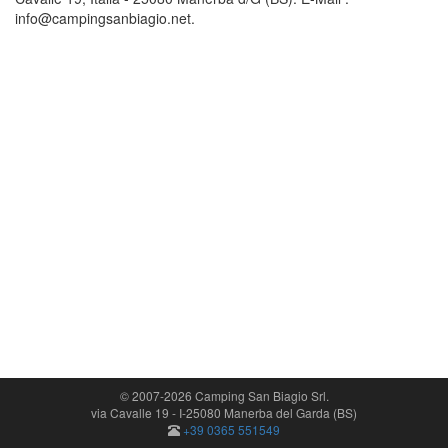
info@campingsanbiagio.net.
© 2007-2026 Camping San Biagio Srl.
via Cavalle 19 - I-25080 Manerba del Garda (BS)
+39 0365 551549